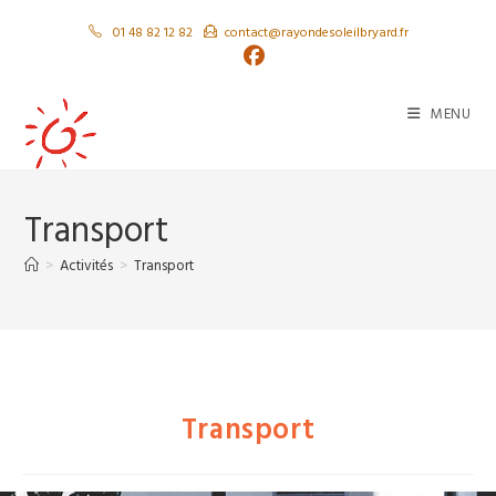
Skip
01 48 82 12 82
contact@rayondesoleilbryard.fr
to
content
MENU
Transport
>
Activités
>
Transport
Transport