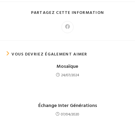
PARTAGER
PARTAGEZ CETTE INFORMATION
CE
CONTENU
Ouvrir
dans
une
autre
fenêtre
VOUS DEVRIEZ ÉGALEMENT AIMER
Mosaïque
24/07/2024
Échange Inter Générations
07/04/2020