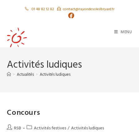
Skip
01 48 82 12 82
contact@rayondesoleilbryard.fr
to
content
MENU
Activités ludiques
>
Actualités
>
Activités ludiques
Concours
Auteur/autrice
Post
RSB
Activités festives
/
Activités ludiques
de
category: