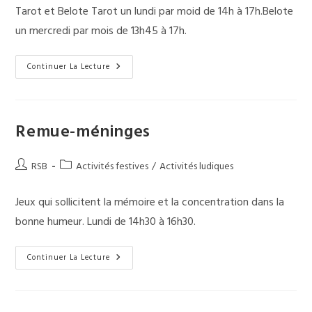
la
Tarot et Belote Tarot un lundi par moid de 14h à 17h.Belote
publication :
un mercredi par mois de 13h45 à 17h.
Concours
Continuer La Lecture
Remue-méninges
Auteur/autrice
Post
RSB
Activités festives
/
Activités ludiques
de
category:
la
Jeux qui sollicitent la mémoire et la concentration dans la
publication :
bonne humeur. Lundi de 14h30 à 16h30.
Remue-
Continuer La Lecture
Méninges