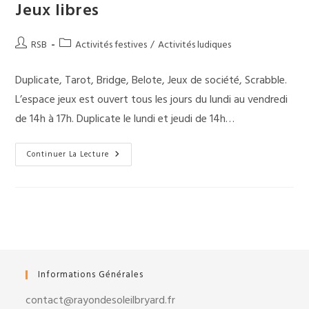
Jeux libres
Auteur/autrice
Post
RSB
Activités festives
/
Activités ludiques
de
category:
la
Duplicate, Tarot, Bridge, Belote, Jeux de société, Scrabble.
publication :
L’espace jeux est ouvert tous les jours du lundi au vendredi
de 14h à 17h. Duplicate le lundi et jeudi de 14h…
Jeux
Continuer La Lecture
Libres
Informations Générales
contact@rayondesoleilbryard.fr