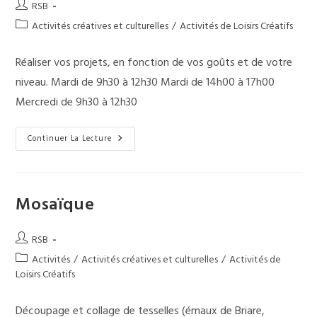
Auteur/autrice
RSB
de
Post
Activités créatives et culturelles
/
Activités de Loisirs Créatifs
la
category:
publication :
Réaliser vos projets, en fonction de vos goûts et de votre
niveau. Mardi de 9h30 à 12h30 Mardi de 14h00 à 17h00
Mercredi de 9h30 à 12h30
Couture
Continuer La Lecture
Mosaïque
Auteur/autrice
RSB
de
Post
Activités
/
Activités créatives et culturelles
/
Activités de
la
category:
Loisirs Créatifs
publication :
Découpage et collage de tesselles (émaux de Briare,