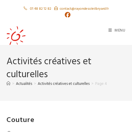
Skip
01 48 82 12 82
contact@rayondesoleilbryard.fr
to
content
MENU
Activités créatives et
culturelles
>
Actualités
>
Activités créatives et culturelles
>
Page 4
Couture