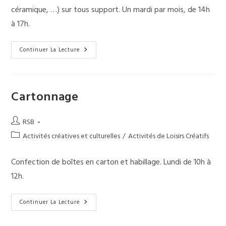
céramique, …) sur tous support. Un mardi par mois, de 14h
à 17h.
Mosaïque
Continuer La Lecture
Cartonnage
Auteur/autrice
RSB
de
Post
Activités créatives et culturelles
/
Activités de Loisirs Créatifs
la
category:
publication :
Confection de boîtes en carton et habillage. Lundi de 10h à
12h.
Cartonnage
Continuer La Lecture