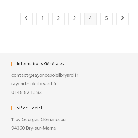
1
2
3
4
5
Go to the previous page
Aller à l
Informations Générales
contact@rayondesoleilbryard.fr
rayondesoleilbryard.fr
01 48 82 12 82
Siège Social
11 av Georges Clémenceau
94360 Bry-sur-Marne