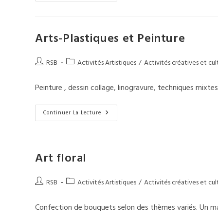
Arts-Plastiques et Peinture
Auteur/autrice
Post
RSB
Activités Artistiques
/
Activités créatives et cul
de
category:
la
Peinture , dessin collage, linogravure, techniques mixtes
publication :
Arts-
Continuer La Lecture
Plastiques
Et
Peinture
Art floral
Auteur/autrice
Post
RSB
Activités Artistiques
/
Activités créatives et cul
de
category:
la
Confection de bouquets selon des thèmes variés. Un mar
publication :