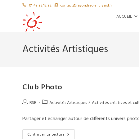
Skip
01 48 82 12 82
contact@rayondesoleilbryard.fr
to
ACCUEIL
content
Activités Artistiques
Club Photo
Auteur/autrice
Post
RSB
Activités Artistiques
/
Activités créatives et cul
de
category:
la
Partager et échanger autour de différents univers photo
publication :
Club
Continuer La Lecture
Photo